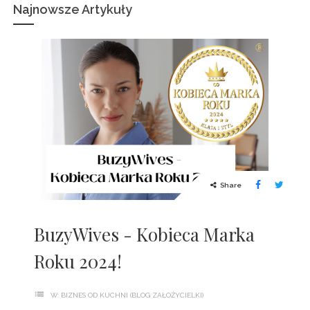
Najnowsze Artykuły
Share
BuzyWives - Kobieca Marka
Roku 2024!
list
W:
BIZNES OD KUCHNI (BLOG ZAŁOŻYCIELKI)