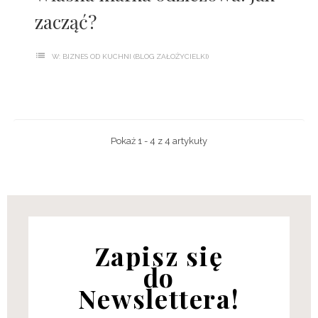
zacząć?
list
W:
BIZNES OD KUCHNI (BLOG ZAŁOŻYCIELKI)
Pokaż 1 - 4 z 4 artykuły
Zapisz się
do
Newslettera!